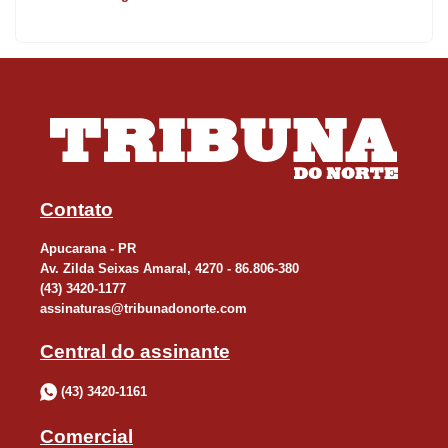
liderança do Grupo C, somando um empate por 1 a 1 com o
Brasil e vitórias contra Escócia (1 a 0) e Haiti (4 a 2).
Nas fases eliminatórias, a seleção demonstrou resiliência ao
eliminar a Holanda nos pênaltis, após empate em 1 a 1 no tempo
normal e prorrogação, e confirmou o bom momento ao atropelar
o Canadá por 3 a 0 nas oitavas de final, carimbando o
Contato
passaporte para o embate decisivo desta quinta-feira.
Apucarana - PR
Av. Zilda Seixas Amaral, 4270 - 86.806-380
(43) 3420-1177
assinaturas@tribunadonorte.com
Central do assinante
(43) 3420-1161
Comercial