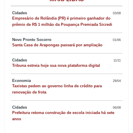
implementação de políticas públicas e tecnologias sociais
Cidades
03/08
comprovadamente eficazes para a erradicação da fome e da
Empresário de Rolândia (PR) é primeiro ganhador do
pobreza no mundo. Entre as iniciativas bem-sucedidas estão
prêmio de R$ 1 milhão da Poupança Premiada Sicredi
experiências nacionais voltadas para os mais pobres e
Novo Pronto Socorro
01/06
vulneráveis, como transferência de renda, alimentação escolar,
Santa Casa de Arapongas passará por ampliação
cadastro de famílias vulneráveis, apoio à primeira infância, apoio
à agricultura familiar, assistência social, protagonismo das
Cidades
11/11
Tribuna estreia hoje sua nova plataforma digital
mulheres e inclusão socioeconômica e produtiva, entre outros.
Economia
28/04
“Ao redor do mundo, os super-ricos usam uma série de artifícios
Taxistas pedem ao governo linha de crédito para
para evadir os sistemas tributários. Isso faz com que no topo da
renovação de frota
pirâmide os sistemas sejam regressivos e não progressivos,
Cidades
quando mais ricos pagam menos impostos”, afirmou.
06/08
Prefeitura retoma construção de escola iniciada há sete
anos
O ministro da Fazenda citou um estudo do economista francês
Gabriel Zucman, feito a pedido do Brasil, que estima uma