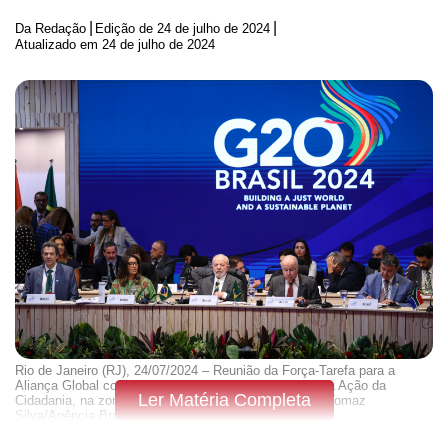
|
|
Da Redação
Edição de
24 de julho de 2024
Atualizado em 24 de julho de 2024
Rio de Janeiro (RJ), 24/07/2024 – Reunião da Força-Tarefa para a
Aliança Global contra a Fome e a Pobreza, na Sede da Ação da
Ler Matéria Completa
Cidadania, na zona portuária do Rio de Janeiro. Foto: Tomaz
Silva/Agência Brasil