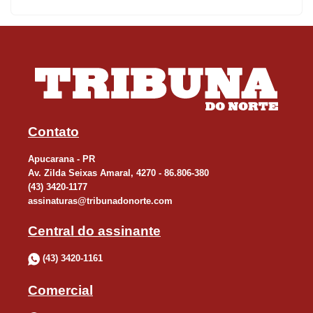
O homem torna-se um verdadeiro embrutecido e quando Deus,
na verdade, dotou-o de inteligência, discernimento e livre arbítrio
para utilizá-lo em favor do bem comum. Então porque o homem
quer ser animalizar.
Por fim, Maria Tereza de Calcutá foi uma dessas almas sensíveis.
Contato
De certa feita um jornalista disse-lhe que admirava o seu trabalho
junto aos pobres e enfermos, considerava o que ela fazia diante
Apucarana - PR
Av. Zilda Seixas Amaral, 4270 - 86.806-380
da imensa necessidade do mundo, era como uma gota no
(43) 3420-1177
oceano de água no oceano. E “a pequena sábia mulher lhe
assinaturas@tribunadonorte.com
respondeu: Sim, meu filho, mas sem essa gota de água o oceano
Central do assinante
seria menor.”
(43) 3420-1161
Finalizando, que todos pratiquem a solidariedade de uma
Comercial
maneira a que todos sejam felizes e que acreditem
verdadeiramente que o mundo pode ser melhor. A questão é só