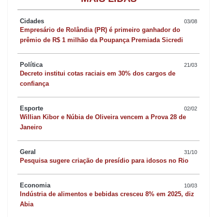
desconhece a importância de um tijolo na construção de um
Cidades
03/08
edifício.
Empresário de Rolândia (PR) é primeiro ganhador do
prêmio de R$ 1 milhão da Poupança Premiada Sicredi
Nos tempos atuais se presencia a todo instante pessoas
Política
21/03
apressadas, estressadas, cheias de compromissos, sem tempo
Decreto institui cotas raciais em 30% dos cargos de
para si, família e amigos, é um corre-corre danado e não se
confiança
medem as consequências disso tudo e não é preciso um
psicanalista que identificar a falta de solidariedade humana, ou
Esporte
02/02
Willian Kibor e Núbia de Oliveira vencem a Prova 28 de
melhor, a descortesia no trânsito, desrespeito humano, levar
Janeiro
vantagem sobre o outro, idosos colocados em plano secundário,
desentendimentos familiares por irrisórios valores, as agressões
Geral
31/10
entre nações, conquistas de poder e outras tantas coisas mais
Pesquisa sugere criação de presídio para idosos no Rio
que denigrem a imagem das pessoas que podem ser
Economia
10/03
consideradas mesquinhas a ponto de caírem no descrédito e no
Indústria de alimentos e bebidas cresceu 8% em 2025, diz
isolamento.
Abia