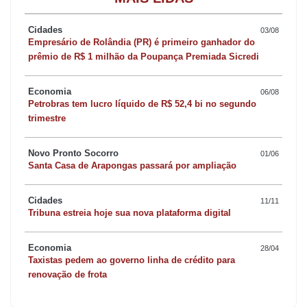
O desemprego no Estado registrou ligeira queda em relação ao
Cidades
03/08
segundo trimestre (6,2%) e ficou bem abaixo da taxa brasileira,
Empresário de Rolândia (PR) é primeiro ganhador do
prêmio de R$ 1 milhão da Poupança Premiada Sicredi
que registrou, no mesmo período, 8,9%
Economia
06/08
“Recebemos esta notícia com entusiasmo. Os números da
Petrobras tem lucro líquido de R$ 52,4 bi no segundo
pesquisa mostram que, apesar da retração da economia em todo
trimestre
o país, o Paraná está conseguindo manter uma estabilidade no
Novo Pronto Socorro
nível de empregos. Isso é uma demonstração que temos uma
01/06
Santa Casa de Arapongas passará por ampliação
política consistente de industrialização e de geração de emprego
e renda”, afirmou a secretária de Estado do Trabalho e
Cidades
11/11
Desenvolvimento Social, Fernanda Richa.
Tribuna estreia hoje sua nova plataforma digital
Economia
28/04
Taxistas pedem ao governo linha de crédito para
renovação de frota