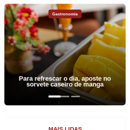
Gastronomia
Para refrescar o dia, aposte no
"A economia paranaense termina o ano em grande contraste
sorvete caseiro de manga
com a situação de crise nacional. Aqui o pior já passou. Tenho
absoluta convicção de que 2016 será bem melhor para os
paranaenses do que 2015", disse o governador Beto Richa.
"Estamos trabalhando com muito afinco para retomar níveis de
crescimento mais altos".
MAIS LIDAS