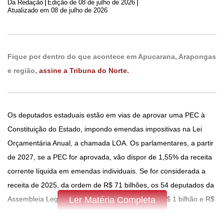
|
|
Da Redação
Edição de
08 de julho de 2026
Atualizado em 08 de julho de 2026
Fique por dentro do que acontece em Apucarana, Arapongas
e região,
assine a Tribuna do Norte.
Os deputados estaduais estão em vias de aprovar uma PEC à
Constituição do Estado, impondo emendas impositivas na Lei
Orçamentária Anual, a chamada LOA. Os parlamentares, a partir
de 2027, se a PEC for aprovada, vão dispor de 1,55% da receita
corrente líquida em emendas individuais. Se for considerada a
receita de 2025, da ordem de R$ 71 bilhões, os 54 deputados da
Assembleia Legislativa do Paraná vão dispor de R$ 1 bilhão e R$
Ler Matéria Completa
100 milhões por ano, o que daria um total de pouco mais de R$