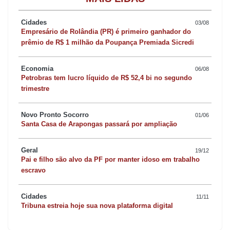
ainda há especulação em torno de uma possível mudança de
candidato ao governo do PSD. Alguns políticos estão voltando a
Cidades
03/08
defender uma chapa Alexandre Curi e Rafael Greca de vice. Para
Empresário de Rolândia (PR) é primeiro ganhador do
prêmio de R$ 1 milhão da Poupança Premiada Sicredi
os prefeitos do interior, a solução soaria como música em seus
ouvidos pela dificuldade de alguns em alavancar a candidatura
Economia
06/08
de Sandro Alex.
Petrobras tem lucro líquido de R$ 52,4 bi no segundo
trimestre
Podemos está dividido
Novo Pronto Socorro
01/06
Santa Casa de Arapongas passará por ampliação
Está em curso um racha no Podemos do Paraná, com muitos
integrantes do partido indo contra uma aliança com o PSD do
Geral
19/12
Pai e filho são alvo da PF por manter idoso em trabalho
governador Ratinho Junior, defendida com unhas e dentes pelo
escravo
deputado estadual Do Carmo. O interesse do grupo dissidente é
apoiar a candidatura de Sérgio Moro (PL). O deputado federal
Cidades
11/11
Felipe Francischini, candidato à reeleição, estaria entre eles.
Tribuna estreia hoje sua nova plataforma digital