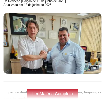
|
|
Da Redação
Edição de
12 de junho de 2025
Atualizado em 12 de junho de 2025
Fique por dentro do que acontece em Apucarana, Arapongas
Ler Matéria Completa
e região,
assine a Tribuna do Norte.