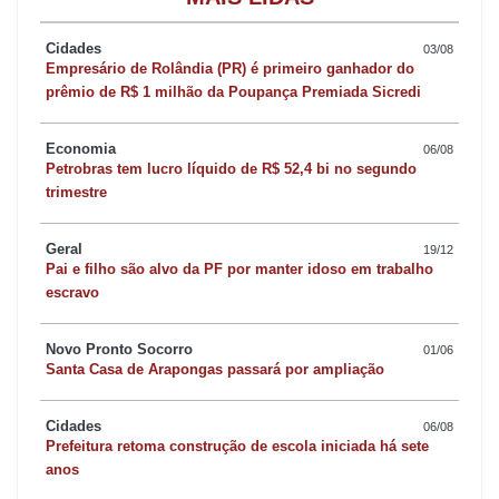
Com várias estradas compartilhadas e bastante proximidade
Cidades
03/08
entre produtores rurais, os municípios de Sabáudia e Arapongas
Empresário de Rolândia (PR) é primeiro ganhador do
prêmio de R$ 1 milhão da Poupança Premiada Sicredi
instalaram um Conselho Comunitário de Segurança Rural
compartilhado. A solenidade de criação e posse da primeira
Economia
06/08
diretoria foi realizada na noite de anteontem, em solenidade no
Petrobras tem lucro líquido de R$ 52,4 bi no segundo
trimestre
Sesc de Arapongas. A entidade será presidida por Domingos
Kafka e tem o apoio das duas prefeituras. O prefeito de
Geral
19/12
Arapongas, Rafael Cita (PSD), presente na solenidade, destacou
Pai e filho são alvo da PF por manter idoso em trabalho
que o Conseg Rural vem para somar esforços. “Vamos seguir
escravo
trabalhando juntos por um campo mais seguro e com mais
qualidade de vida”.
Novo Pronto Socorro
01/06
Santa Casa de Arapongas passará por ampliação
Procuradoria requisitada
Cidades
06/08
Prefeitura retoma construção de escola iniciada há sete
anos
A Procuradoria da Mulher da Câmara Municipal de Apucarana