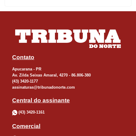
vem ganhando espaço em várias frentes de atuação. Anteontem,
por exemplo, a vereadora Eliana Rocha (Solidariedade), foi
recebida na Unimed, que pediu apoio do legislativo para ampliar
a divulgação de uma campanha de coleta e destinação
embalagens de medicamentos. “É muito positivo quando
instituições reconhecem a importância de trabalhar em conjunto
com a Procuradoria da Mulher. Essa união fortalece tanto o
Contato
cuidado com o meio ambiente quanto a atuação social e de
Apucarana - PR
cidadania”, destacou a vereadora, que também discutiu ontem
Av. Zilda Seixas Amaral, 4270 - 86.806-380
projetos com professoras da UTFPR. Ela ainda recebeu, nesta
(43) 3420-1177
semana, comitiva de integrantes da Associação Casa da
assinaturas@tribunadonorte.com
Amizade.
Central do assinante
Reunião da Amuvi
(43) 3420-1161
Comercial
A construção de uma casa de acolhimento regional para