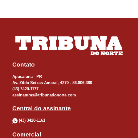
serviço, violando as disposições do art. 39, X, do CDC.
Em outras palavras, o assento é um elemento essencial no
transporte e, por isso, não pode ser tratado como um serviço
adicional. E a escolha da sua marcação antecipada também não
representa uma prestação de serviço que importe despesa para
a companhia aérea, não justificando a cobrança.
Contato
Logo, salvo no caso de assentos com mais conforto ou
Apucarana - PR
comodidades especiais ao passageiro, a cobrança pela seleção
Av. Zilda Seixas Amaral, 4270 - 86.806-380
antecipada de assento “comum ou padrão” pode ser considerada
(43) 3420-1177
assinaturas@tribunadonorte.com
uma prática abusiva por onerar sem justa causa o preço do
serviço.
Central do assinante
(43) 3420-1161
É importante ressaltar que a Portaria 13.065/SAS da ANAC
determina que as empresas aéreas são obrigadas a assegurar,
Comercial