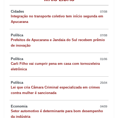
O PL 3975/2023, que encontra-se em tramitação no Senado
Federal, modifica o Código Brasileiro de Aeronáutica (Lei
Cidades
07/08
Integração no transporte coletivo tem início segunda em
7.565/86) e permite a cobrança apenas por assentos com
Apucarana
benefícios diferenciados, como maior espaço ou localização
privilegiada.
Política
07/08
Prefeitos de Apucarana e Jandaia do Sul recebem prêmio
de inovação
Independente disso os Tribunais do país já vêm decidindo
contrariamente a essa cobrança quando tratar-se de assentos
Política
01/06
comuns, ou seja, sem maiores confortos ou comodidades
Carli Filho vai cumprir pena em casa com tornozeleira
especiais.
eletrônica
Política
25/04
O entendimento é no sentido de que a marcação de um assento
Lei que cria Câmara Criminal especializada em crimes
é uma consequência lógica da compra do bilhete aéreo e é
contra mulher é sancionada
imprescindível para a própria prestação de serviço adquirido, de
maneira que revela-se abusiva a cobrança para a escolha de
Economia
04/09
Setor automotivo é determinante para bom desempenho
assentos comuns, isso porque eleva sem justa causa o preço do
da indústria