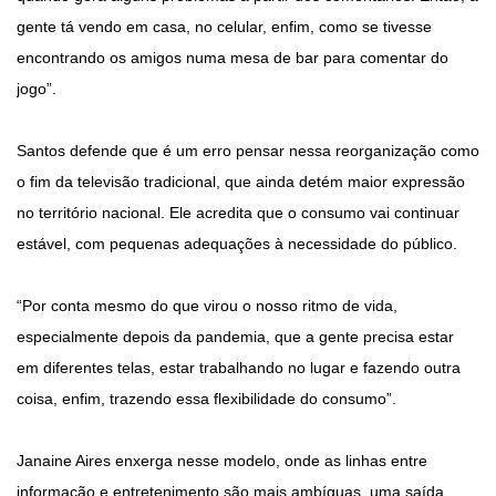
gente tá vendo em casa, no celular, enfim, como se tivesse
encontrando os amigos numa mesa de bar para comentar do
jogo”.
Santos defende que é um erro pensar nessa reorganização como
o fim da televisão tradicional, que ainda detém maior expressão
no território nacional. Ele acredita que o consumo vai continuar
estável, com pequenas adequações à necessidade do público.
“Por conta mesmo do que virou o nosso ritmo de vida,
especialmente depois da pandemia, que a gente precisa estar
em diferentes telas, estar trabalhando no lugar e fazendo outra
coisa, enfim, trazendo essa flexibilidade do consumo”.
Janaine Aires enxerga nesse modelo, onde as linhas entre
informação e entretenimento são mais ambíguas, uma saída