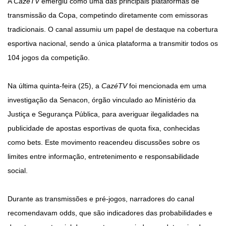
A
CazéTV
emergiu como uma das principais plataformas de
transmissão da Copa, competindo diretamente com emissoras
tradicionais. O canal assumiu um papel de destaque na cobertura
esportiva nacional, sendo a única plataforma a transmitir todos os
104 jogos da competição.
Na última quinta-feira (25), a
CazéTV
foi mencionada em uma
investigação da Senacon, órgão vinculado ao Ministério da
Justiça e Segurança Pública, para averiguar ilegalidades na
publicidade de apostas esportivas de quota fixa, conhecidas
como bets. Este movimento reacendeu discussões sobre os
limites entre informação, entretenimento e responsabilidade
social.
Durante as transmissões e pré-jogos, narradores do canal
recomendavam odds, que são indicadores das probabilidades e