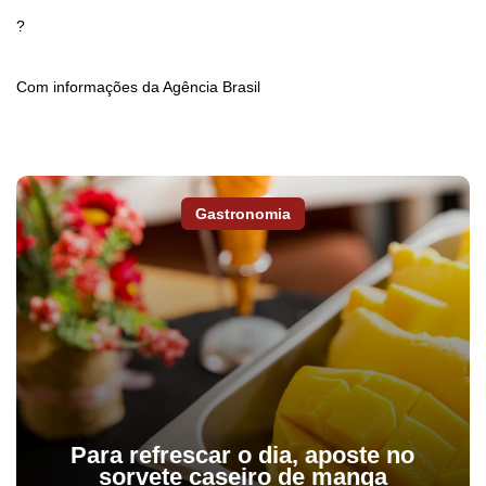
?
Com informações da Agência Brasil
Gastronomia
Para refrescar o dia, aposte no
sorvete caseiro de manga