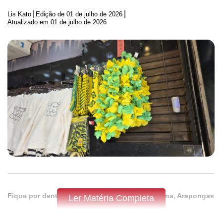
|
|
Lis Kato
Edição de
01 de julho de 2026
Atualizado em 01 de julho de 2026
Fique por dentro do que acontece em Apucarana, Arapongas
Ler Matéria Completa
e região,
assine a Tribuna do Norte.