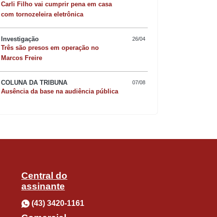
Carli Filho vai cumprir pena em casa
com tornozeleira eletrônica
ntos por mês e 217 atendimentos por
Investigação
26/04
Quer sofisticar o jan
Três são presos em operação no
solidação do serviço.
Marcos Freire
risoto de camarão 
COLUNA DA TRIBUNA
07/08
iratórias, o PAI enfrentou seus
Ausência da base na audiência pública
e realizou 531 atendimentos em um
 seguidas pelos pacientes com menos de
Central do
assinante
sificados como pouco urgentes e
(43) 3420-1161
 de urgência e emergência no município.