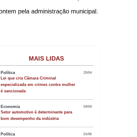
ontem pela administração municipal.
s crianças e adolescentes passaram a
a faixa etária. Um ano depois, os
Gastronomia
MAIS LIDAS
aleceu toda a nossa rede municipal de
Política
25/04
Lei que cria Câmara Criminal
especializada em crimes contra mulher
é sancionada
unicípio. Antes da criação da unidade,
Economia
04/09
e, esse índice caiu para 9%, resultado
Setor automotivo é determinante para
bom desempenho da indústria
 crianças atendidas na UPA foi reduzida
Política
01/06
os quanto para os adultos.