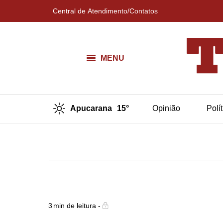
Central de Atendimento/Contatos
MENU
Apucarana
15°
Opinião
Polí
3
min de leitura -