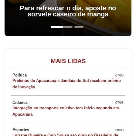
Para refrescar o dia, aposte no
sorvete caseiro de manga
MAIS LIDAS
Política
07/08
Prefeitos de Apucarana e Jandaia do Sul recebem prêmio
de inovação
Cidades
07/08
Integração no transporte coletivo tem início segunda em
Apucarana
Esportes
08/08
Lorrane Oliveira e Caio Souza são ouro no Brasileiro de