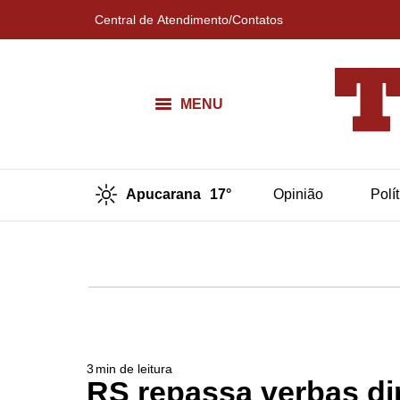
Central de Atendimento/Contatos
MENU
Apucarana
17°
Opinião
Polí
3
min de leitura
RS repassa verbas di