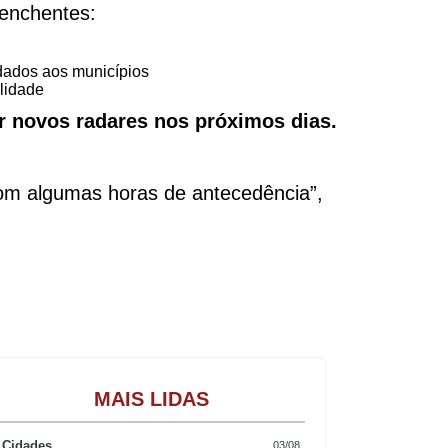
 enchentes:
 dados aos municípios
ilidade
ar novos radares nos próximos dias.
com algumas horas de antecedência”,
Gastronomia
MAIS LIDAS
Cidades
03/08