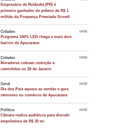
Empresário de Rolândia (PR) é
primeiro ganhador do prêmio de R$ 1
milhão da Poupança Premiada Sicredi
Cidades
04/08
Programa 100% LED chega a mais dois
bairros de Apucarana
Cidades
04/08
Moradores cobram restrição a
caminhões no 28 de Janeiro
Geral
04/08
Dia dos Pais aquece as vendas e gera
Quer sofisticar o jan
otimismo no comércio de Apucarana
risoto de camarão 
Política
04/08
Câmara realiza audiência para discutir
empréstimo de R$ 30 mi