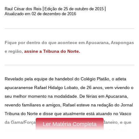
|
|
Raul César dos Reis
Edição de
25 de outubro de 2015
Atualizado em 02 de dezembro de 2016
Fique por dentro do que acontece em Apucarana, Arapongas
e região,
assine a Tribuna do Norte.
Revelado pela equipe de handebol do Colégio Platão, o atleta
apucaranense Rafael Hidalgo Lobato, de 26 anos, vem vivendo o
seu melhor momento na modalidade. De férias em Apucarana,
revendo familiares e amigos, Rafael esteve na redação do Jornal
Tribuna do Norte e disse que atualmente está atuando no Vasco
da Gama/Força Aérea Brasileira (FAB), do Rio de Janeiro, e que
Ler Matéria Completa
recentemente defendeu a Seleção Brasileira na 6ª edição dos