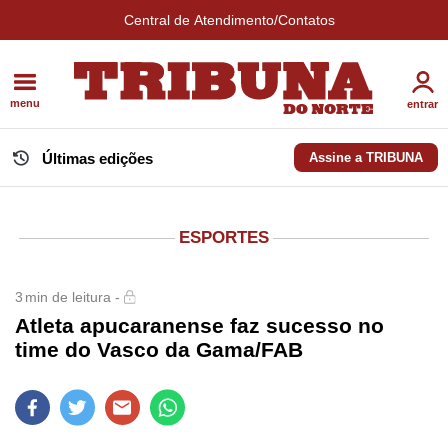
Central de Atendimento/Contatos
menu
entrar
Últimas edições
Assine a TRIBUNA
ESPORTES
3
min de leitura -
Atleta apucaranense faz sucesso no
time do Vasco da Gama/FAB