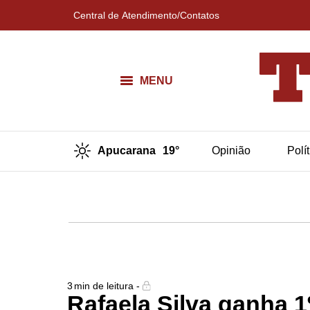
Central de Atendimento/Contatos
MENU
Apucarana
19°
Opinião
Polí
3
min de leitura -
Rafaela Silva ganha 1