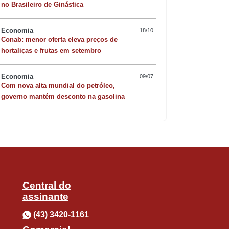
no Brasileiro de Ginástica
Economia
18/10
Conab: menor oferta eleva preços de
Quer sofisticar o jan
hortaliças e frutas em setembro
iu a consulta ao vídeo por parte dos
risoto de camarão 
Economia
09/07
Com nova alta mundial do petróleo,
governo mantém desconto na gasolina
poucos, ela conseguiu fugir das
res-12, quando foi eliminada logo no
ram ofensas racistas contra a judoca e
Central do
 onde amigos e parentes da judoca
assinante
(43) 3420-1161