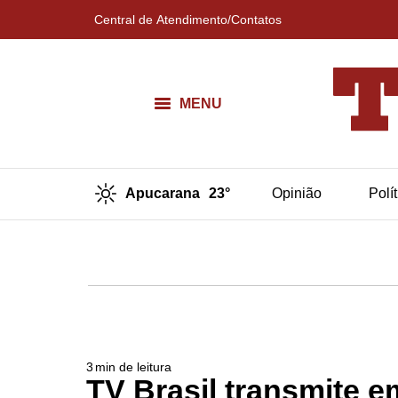
Central de Atendimento/Contatos
MENU
Apucarana
23°
Opinião
Polí
3
min de leitura
TV Brasil transmite e