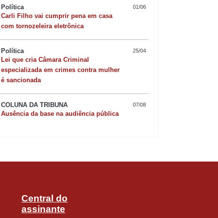
Política
01/06
Carli Filho vai cumprir pena em casa
com tornozeleira eletrônica
Política
25/04
Lei que cria Câmara Criminal
Quer sofisticar o jan
especializada em crimes contra mulher
é sancionada
risoto de camarão 
COLUNA DA TRIBUNA
07/08
Ausência da base na audiência pública
Central do
assinante