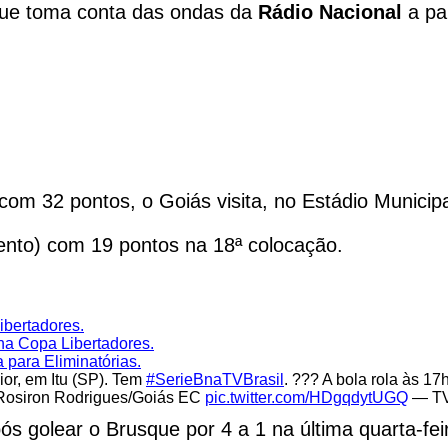
que toma conta das ondas da
Rádio Nacional
a par
com 32 pontos, o Goiás visita, no Estádio Municipa
ento) com 19 pontos na 18ª colocação.
ibertadores.
na Copa Libertadores.
 para Eliminatórias.
nior, em Itu (SP). Tem
#SerieBnaTVBrasil
. ??? A bola rola às 17
 Rosiron Rodrigues/Goiás EC
pic.twitter.com/HDgqdytUGQ
— TV
s golear o Brusque por 4 a 1 na última quarta-fe