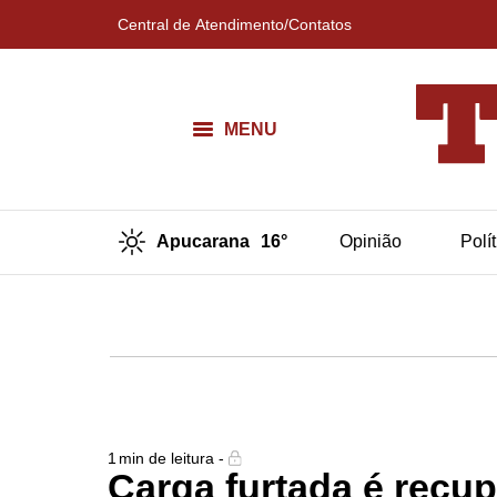
Central de Atendimento/Contatos
MENU
Apucarana
16°
Opinião
Polí
1
min de leitura -
Carga furtada é recup