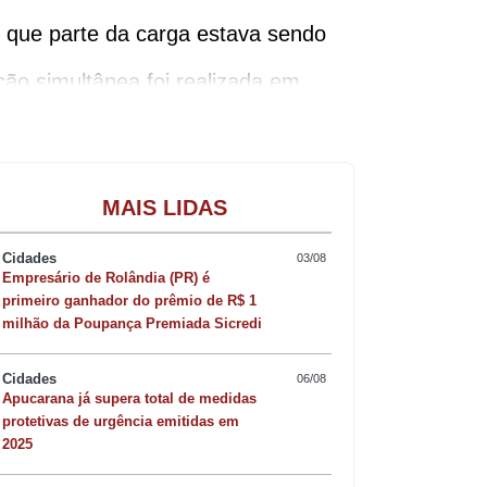
 que parte da carga estava sendo
ção simultânea foi realizada em
Gastronomia
s 1.216 potes foram recuperados,
MAIS LIDAS
Cidades
03/08
Empresário de Rolândia (PR) é
primeiro ganhador do prêmio de R$ 1
milhão da Poupança Premiada Sicredi
0 potes do produto.
Cidades
06/08
Apucarana já supera total de medidas
protetivas de urgência emitidas em
2025