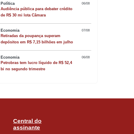
Política
06/08
Audiência pública para debater crédito
de R$ 30 mi lota Câmara
Economia
07/08
Retiradas da poupança superam
Quer sofisticar o jan
depósitos em R$ 7,15 bilhões em julho
risoto de camarão 
Economia
06/08
Petrobras tem lucro líquido de R$ 52,4
bi no segundo trimestre
Central do
assinante