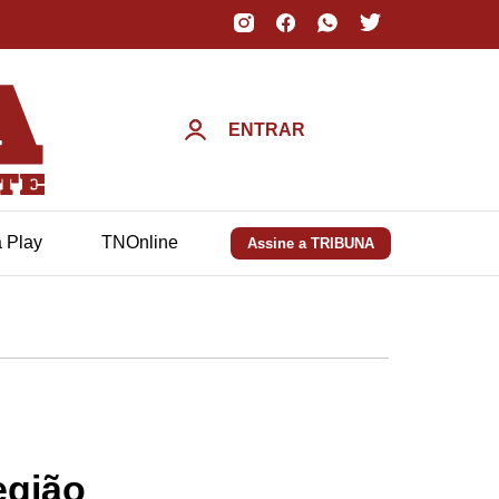
ENTRAR
a Play
TNOnline
Assine a TRIBUNA
egião