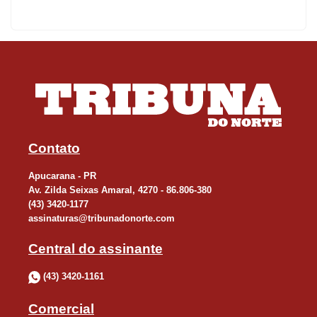
com prazo de 3 anos para a conclusão das obras ambientais.
“Aqueles municípios do Paraná que tinham projetos prontos,
adequados, e com as certidões em dia, conseguiram acesso a
esse recurso tão importante. Diminuir os resíduos que são
despejados em aterros significa menos problemas de saúde para
as pessoas e a garantia de maior qualidade ambiental”, afirmou à
AEN a coordenadora de Saneamento Ambiental e Economia
Contato
Circular da Sedest, Isabella Tioqueta.
Apucarana - PR
Av. Zilda Seixas Amaral, 4270 - 86.806-380
Os municípios contemplados cumpriram os seguintes requisitos:
(43) 3420-1177
assinaturas@tribunadonorte.com
licenças ambientais (Centro de Triagem, Compostagem e Aterro
Sanitário); execução das obras do Aterro Sanitário,
Central do assinante
acompanhadas da ART assinada por profissional habilitado;
(43) 3420-1161
atividades à educação ambiental; contrato e legislação específica
com a Sanepar para a cobrança da taxa de lixo; funcionamento
Comercial