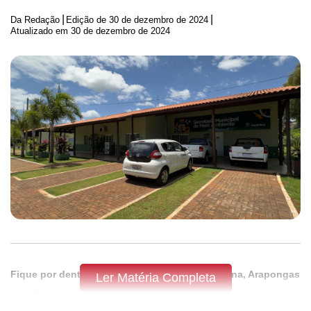
|
|
Da Redação
Edição de
30 de dezembro de 2024
Atualizado em 30 de dezembro de 2024
Fique por dentro do que acontece em Apucarana, Arapongas
Ler Matéria Completa
e região,
assine a Tribuna do Norte.