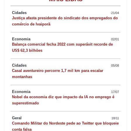
afirmou que estes itens são extremamente importantes para a
preservação do meio ambiente, ampliação da vida útil do aterro
Cidades
21/04
Justiça afasta presidente do sindicato dos empregados do
sanitário e para o fortalecimento da Cooperativa de Materiais
comércio de Ivaiporã
Recicláveis de Ivaiporã (Copemari).
Economia
02/01
“Ivaiporã encerra a gestão 2021-2024 com uma excelente notícia
Balança comercial fecha 2022 com superávit recorde de
US$ 62,3 bilhões
e tenho certeza que, entre 2025 e 2028, a gestão de resíduos
sólidos domiciliares será fortalecida e contará com mais recursos
Cidades
05/08
– além da colaboração da população na separação adequada
Casal aventureiro percorre 1,7 mil km para escalar
dos resíduos”, declarou Denise Kusminski.
montanhas
Economia
No Estado do Paraná foram contemplados os municípios de
17/07
Nobel da economia diz que impacto da IA no emprego é
Borrazópolis, Campo Largo, Cascavel, Ivaiporã, Ibiporã, Marechal
superestimado
Cândido Rondon e Ribeirão Claro – totalizando R$ 21 milhões do
PAC. Os recursos são a fundo perdido, ou seja, sem a
Geral
18/11
Comando Militar do Nordeste pede ao Twitter que bloqueie
necessidade de devolução. As intervenções começam, em 2025,
conta falsa