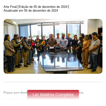
|
|
Arte Final
Edição de
05 de dezembro de 2024
Atualizado em 05 de dezembro de 2024
Fique por dentro do que acontece em Apucarana,
Ler Matéria Completa
Arapongas e região,
assine a Tribuna do Norte.