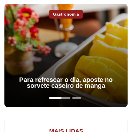
Gastronomia
O prefeito de Arapongas, Sérgio Onofre da Silva (PSD),
sancionou nesta quinta-feira cinco importantes leis com ações
para fortalecimento da rede especializada na proteção e garantia
de direitos de crianças e adolescentes.
O pacote aprovado pela Câmara de Vereadores e assinado pelo
prefeito contém o projeto “Criança Preservada” – voltado para a
prevenção e combate à violência e exploração sexual infantil; que
Para refrescar o dia, aposte no
cria o Dia Municipal do Programa Educacional de Resistência e
sorvete caseiro de manga
Combate às Drogas (Proerd) - a ser celebrado no dia 26 de
junho; projeto Rua de Brincar – visando a revitalização de
brincadeiras tradicionais e fortalecimento de vínculos familiares;
que proíbe uso de cigarros eletrônicos nas instituições escolares
do município; e também sobre proibição de músicas ou danças
MAIS LIDAS