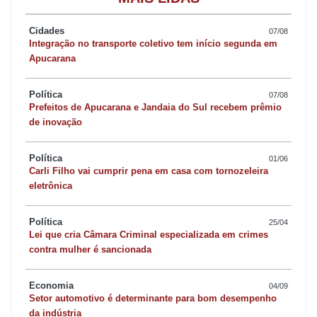
e sanitários. No Vale, o programa garante construção dos
Cidades
07/08
barracões em Bom Sucesso, Borrazópolis, Godoy Moreira,
Integração no transporte coletivo tem início segunda em
Grandes Rios, Lidianópolis, Lunardelli, Rio Bom, Rio Branco do
Apucarana
Ivaí e Rosário do Ivaí.
Política
07/08
Prefeitos de Apucarana e Jandaia do Sul recebem prêmio
Neste momento, o Portal dos Municípios tem liberado o acesso
de inovação
para que as prefeituras possam juntar a documentação
necessária para formalizar o convênio com a
Política
01/06
Carli Filho vai cumprir pena em casa com tornozeleira
Secid/Paranacidade.
eletrônica
O secretário de Estado das Cidades, Guto Silva, ressalta que
Política
25/04
essa ampliação dos valores segue a determinação do
Lei que cria Câmara Criminal especializada em crimes
contra mulher é sancionada
governador Ratinho Junior de acelerar o desenvolvimento e
ampliar a renda dos municípios que mais precisam.
Economia
04/09
Setor automotivo é determinante para bom desempenho
da indústria