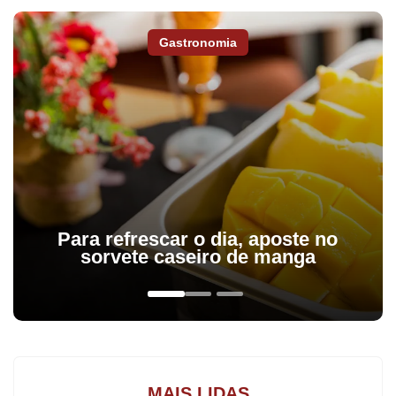
Gastronomia
Para refrescar o dia, aposte no
Segundo o presidente do Legislativo, vereador Valdeir José
sorvete caseiro de manga
Pereira (SD), o Maringá, a Câmara tem hoje pelo menos 14
projetos em trâmite que precisam ser votados antes do final do
ano. Ele destaca entre eles os planos de Cargos, Carreira e
Salários dos Servidores Municipais e o Plano de Cargos e
Salários do Quadro Próprio do Magistério. Esses projetos
MAIS LIDAS