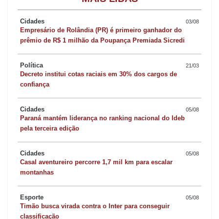
deverão ser apreciados em primeira votação no dia 15 e em
redação final na extraordinária do dia 17.
Cidades
03/08
Empresário de Rolândia (PR) é primeiro ganhador do
prêmio de R$ 1 milhão da Poupança Premiada Sicredi
Por enquanto, ambos estão na fase de apresentação de
emendas, que serão analisadas pelas comissões. O vereador
Política
21/03
Evangelista Pereira da Silva (PHS), o Lita Evangelista, informou
Decreto institui cotas raciais em 30% dos cargos de
ontem que só ele apresentou quatro emendas. Uma delas que
confiança
obriga uma revisão do Plano de Cargos, Carreira e Salários dos
Cidades
Servidores Municipais e da própria tabela de salários a cada 24
05/08
Paraná mantém liderança no ranking nacional do Ideb
meses. Segundo ele, isso é bom para que a própria
pela terceira edição
administração, em conjunto com a assessoria jurídica e o
sindicato, faça uma avaliação daquilo que está sendo feito.
Cidades
05/08
Casal aventureiro percorre 1,7 mil km para escalar
montanhas
CONTAS
Esporte
05/08
O vereador Maringá acrescenta, por sua vez, que até o dia 28
Timão busca virada contra o Inter para conseguir
classificação