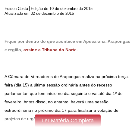
|
|
Edison Costa
Edição de
10 de dezembro de 2015
Atualizado em 02 de dezembro de 2016
Fique por dentro do que acontece em Apucarana, Arapongas
e região,
assine a Tribuna do Norte.
A Câmara de Vereadores de Arapongas realiza na próxima terça-
feira (dia 15) a última sessão ordinária antes do recesso
parlamentar, que tem início no dia seguinte e vai até dia 1º de
fevereiro. Antes disso, no entanto, haverá uma sessão
extraordinária no próximo dia 17 para finalizar a votação de
projetos de urgência e outras matérias em trâmite.
Ler Matéria Completa