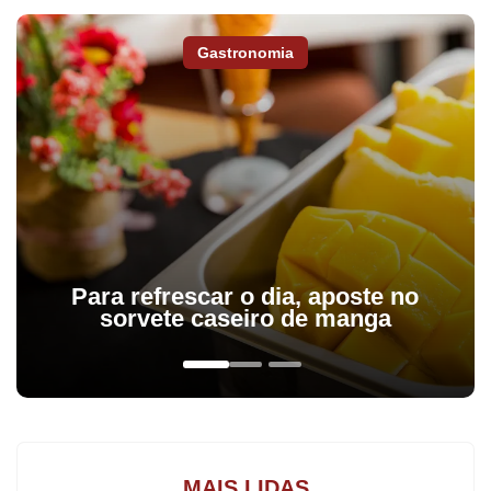
Gastronomia
Para refrescar o dia, aposte no
sorvete caseiro de manga
No Natal do ano passado, o azeite de oliva da marca portuguesa
Gallo era comercializado nos principais supermercados
apucaranenses custando em média R$ 8,86. Já na pesquisa de
ontem, a média de preços ficou em R$ 22,80, alta de 157%.
MAIS LIDAS