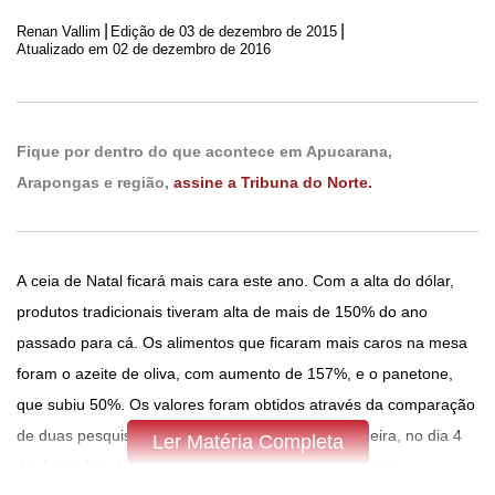
|
|
Renan Vallim
Edição de
03 de dezembro de 2015
Atualizado em 02 de dezembro de 2016
Fique por dentro do que acontece em Apucarana,
Arapongas e região,
assine a Tribuna do Norte.
A ceia de Natal ficará mais cara este ano. Com a alta do dólar,
produtos tradicionais tiveram alta de mais de 150% do ano
passado para cá. Os alimentos que ficaram mais caros na mesa
foram o azeite de oliva, com aumento de 157%, e o panetone,
que subiu 50%. Os valores foram obtidos através da comparação
de duas pesquisas realizadas pela Tribuna. A primeira, no dia 4
Ler Matéria Completa
de dezembro de 2014 e a segunda na tarde de ontem.