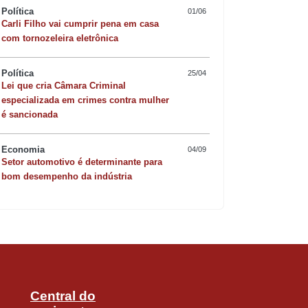
Política
01/06
Carli Filho vai cumprir pena em casa
com tornozeleira eletrônica
Política
25/04
Lei que cria Câmara Criminal
especializada em crimes contra mulher
Quer sofisticar o jan
é sancionada
risoto de camarão 
Economia
04/09
Setor automotivo é determinante para
bom desempenho da indústria
Central do