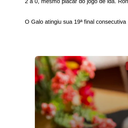
2 a 0, mesmo placar do jogo de ida. Ron
O Galo atingiu sua 19ª final consecutiv