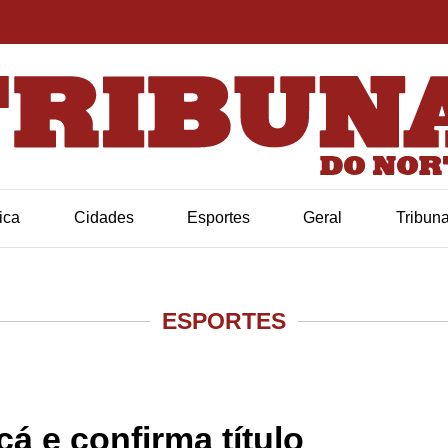
tica
Cidades
Esportes
Geral
Tribun
ESPORTES
á e confirma título