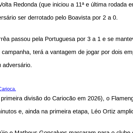
Volta Redonda (que iniciou a 11ª e última rodad
ersário ser derrotado pelo Boavista por 2 a 0.
rrêa passou pela Portuguesa por 3 a 1 e se mant
 campanha, terá a vantagem de jogar por dois em
 adversário.
Carioca.
a primeira divisão do Cariocão em 2026), o Flame
nutos e, ainda na primeira etapa, Léo Ortiz ampl
újo e Matheus Gonçalves marcaram para o clube da