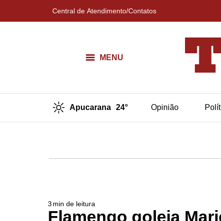
Central de Atendimento/Contatos
MENU
Apucarana
24°
Opinião
Polí
3
min de leitura
Flamengo goleia Maric